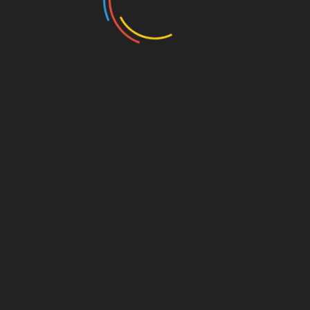
orov v manjših podjetjih in
h in pisarnah predstavlja pomemben vidik vsakodnevnega
zaposlenih in vtis strank. Čisti prostori niso