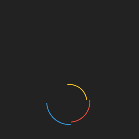
Fitnes
Turizem
Kolesarstvo: Osvajajmo svet