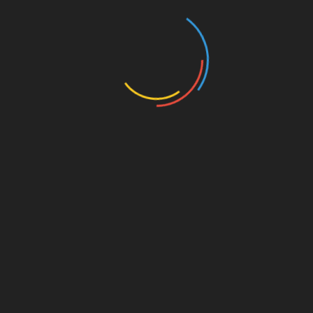
vnetje in podaljšal trajanje porjavitve. Pijte dovolj vode, da
nadomestite izgubljeno vlago in pomagate koži pri
regeneraciji.
Domači recepti za naravno olje
za porjavitev
Če želite preizkusiti domače olje za porjavitev, lahko
zmešate dve žlici kokosovega olja, eno žlico olja mareličnih
koščic in nekaj kapljic eteričnega olja citrusa. Tej mešanici
lahko dodate tudi čajno žličko naravnega pigmenta, kot je
karoten v prahu, za dodatno pospeševanje porjavitve.
Druga možnost je kombinacija olivnega olja, olja pšeničnih