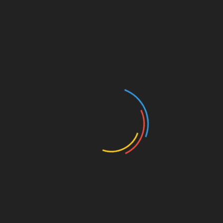
ležiščem v izbranih materialih in barvah postajajo norma.
Slovenski proizvajalci se odzivajo na ta trend z razvijanjem
modularnih sistemov, ki omogočajo prilagajanje dimenzij,
materialov in funkcionalnosti. Digitalne tehnologije, kot je
vizualizacija v navidezni resničnosti, kupcem omogočajo,
da si predstavljajo končni izdelek pred nakupom.
Integracija tehnologije v
spalnem pohištvu
Tehnologija subtilno vstopa tudi v spalnice. Sodobne
postelje lahko vključujejo integrirane polnilne postaje,
ambientalno osvetlitev ali pametne sisteme za spremljanje
spanja. Naslanjači z vgrajenimi zvočniki in zofa z ležiščem