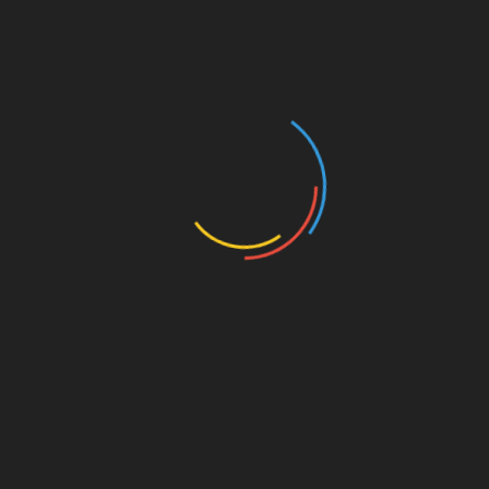
Specifična prehranska dopolnila lahko dopolnjujejo učinek
serumov za rast trepalnic. Med najbolj koristnimi so:
Biotin (vitamin B7)
– ključen za tvorbo keratina, glavne
beljakovine v trepalnicah
Kolagen
– strukturna beljakovina, ki podpira moč in
prožnost trepalnic
Vitamin E
– antioksidant, ki ščiti folikle pred
oksidativnim stresom
Železo
– pomanjkanje železa je pogosto povezano s
slabšo rastjo las in trepalnic
Omega-3 maščobne kisline
– zmanjšujejo vnetje in
podpirajo zdravo rast
Pred začetkom jemanja katerih koli prehranskih dopolnil se
posvetujte z zdravnikom, zlasti če imate obstoječa