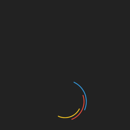
Photo by Cat Han
V svetu, kjer smo nenehno obdani z informacijami in
dražljaji, postaja umetnost tišine in skritih kotičkov navdiha
vedno bolj cenjena veščina oblikovanja prostorov. Vaš
dom, še posebej kuhinja kot njegovo srce, bi moral odražati
to ravnovesje med funkcionalnostjo, estetiko in osebnim
izrazom.
Trajnostni pristop k oblikovanju
navdihujočih prostorov
Današnji pristop k oblikovanju domov vse bolj vključuje